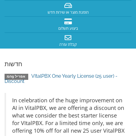
הזמנת מוצר או שירות חדש
ביצוע תשלום
קבלת עזרה
חדשות
VItalPBX One Yearly License (25 user) -
אפריל 9חמ
Discount
In celebration of the huge improvement on
AI in VitalPBX, we are offering a discount on
what we consider the best starter license
for VItalPBX. For a limited time only, we are
offering 10% off for all new 25 user VitalPBX