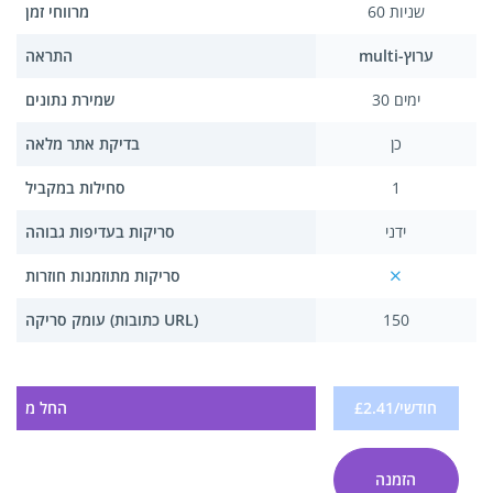
60 שניות
מרווחי זמן
multi-ערוץ
התראה
30 ימים
שמירת נתונים
כן
בדיקת אתר מלאה
1
סחילות במקביל
ידני
סריקות בעדיפות גבוהה
סריקות מתוזמנות חוזרות
150
עומק סריקה (כתובות URL)
£2.41/חודשי
החל מ
הזמנה