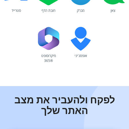
צאן
מברק
חובת הדף
סטרייד
אופסג'יני
מיקרוסופט
365®
לפקח ולהעביר את מצב
האתר שלך