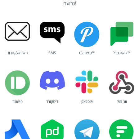
גרועה!
צ'אט גוגל™
פושבולט™
SMS
דואר אלקטרוני
ווב הוק
סלאק®
דיסקורד
פושובר