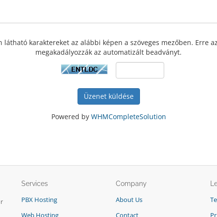
en látható karaktereket az alábbi képen a szöveges mezőben. Erre a
megakadályozzák az automatizált beadványt.
Üzenet küldése
Powered by
WHMCompleteSolution
Services
Company
L
PBX Hosting
About Us
T
r
Web Hosting
Contact
Pr