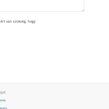
zért van szükség, hogy
egal
erms
ivacy